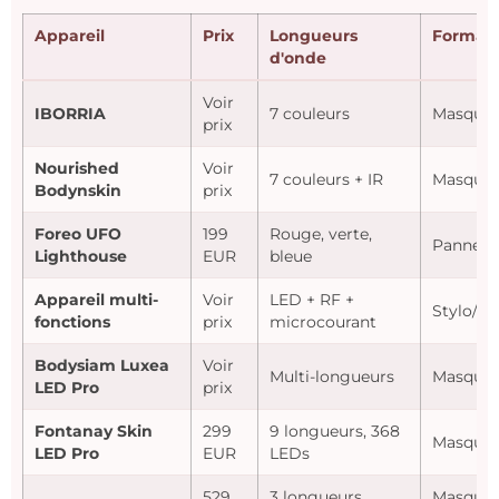
Appareil
Prix
Longueurs
Format
d'onde
Voir
IBORRIA
7 couleurs
Masque
prix
Nourished
Voir
7 couleurs + IR
Masque
Bodynskin
prix
Foreo UFO
199
Rouge, verte,
Pannea
Lighthouse
EUR
bleue
Appareil multi-
Voir
LED + RF +
Stylo/S
fonctions
prix
microcourant
Bodysiam Luxea
Voir
Multi-longueurs
Masque
LED Pro
prix
Fontanay Skin
299
9 longueurs, 368
Masque
LED Pro
EUR
LEDs
529
3 longueurs
Masque