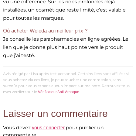
vu une différence. Sur les rides profondes déjà
installées, un cosmétique reste limité, c’est valable
pour toutes les marques.
Où acheter Weleda au meilleur prix ?
Je conseille les parapharmacies en ligne agréées. Le
lien que je donne plus haut pointe vers le produit
que j’ai testé.
Avis rédigé par Lisa après test personnel. Certains liens sont affiliés : si
vous achetez via ces liens, je peux toucher une commission, sans
surcoût pour vous et sans aucun impact sur ma note. Retrouvez tous
mes verdicts sur le
.
Vérificateur Anti-Arnaque
Laisser un commentaire
Vous devez
pour publier un
vous connecter
commentaire.