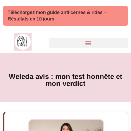
Téléchargez mon guide anti-cernes & rides –
Résultats en 10 jours
Weleda avis : mon test honnête et
mon verdict